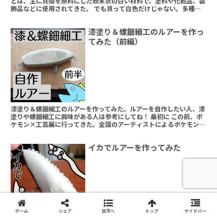
とは、主に貝殻を原料にした粉末状の白い材料で、塗料や化粧品、装
飾品などに使用されてきた。 でも貝って白色だけじゃない。多種多
様な綺麗な色を持っているんだから、その色を活かした絵具を作れな
いだろうか。
漆塗り＆螺鈿細工のルアーを作っ
てみた（前編）
漆塗り＆螺鈿細工のルアーを作ってみた。ルアーを自作したい人、漆
塗りや螺鈿細工に興味がある人は参考にしてね！ 最初に この前、ポ
ケモン×工芸展に行ってきた。全国のアーティストによるポケモンに
関する作品が並ぶ展示会で、焼き物・染め物などなど日本...
イカでルアーを作ってみた
ホーム
シェア
目次へ
トップ
サイドバー