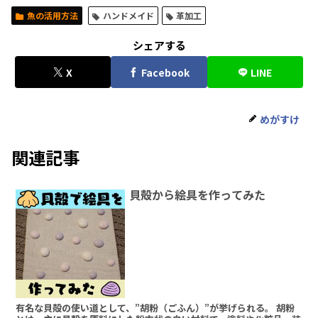
魚の活用方法
ハンドメイド
革加工
シェアする
X
Facebook
LINE
めがすけ
関連記事
貝殻から絵具を作ってみた
有名な貝殻の使い道として、”胡粉（ごふん）”が挙げられる。 胡粉