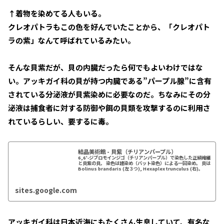
↑着物を染めてる人もいる。
クレオパトラもこの色を好んでいたことから、「クレオパト
ラの紫」なんて呼ばれているみたい。
そんな貝紫だが、貝の内臓だったら何でもよいわけではな
い。アッキガイ科の貝が持つ内臓である”パープル腺”に含有
されている分泌液が貝紫染めに必要なのだ。ちなみにその分
泌液は捕食者に対する防御や餌の貝類を攻撃するのに利用さ
れているらしい、要するに毒。
結晶美術館 - 貝紫（チリアンパープル）
6,6'-ジブロモインジゴ（チリアンパープル）で染色した正絹縮緬
と貝紫の貝。 染色は建染め（バット染色）による一回染め。 貝は
Bolinus brandaris (左３つ), Hexaplex trunculus (右)。
sites.google.com
アッキガイ科は日本近海にもたくさん生息していて、有名な