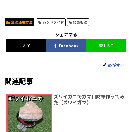
魚の活用方法
ハンドメイド
染めもの
シェアする
X
Facebook
LINE
めがすけ
関連記事
ズワイガニでガマ口財布作ってみ
た（ズワイガマ）