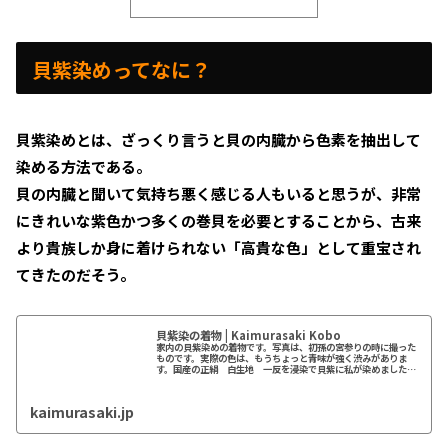
貝紫染めってなに？
貝紫染めとは、ざっくり言うと貝の内臓から色素を抽出して
染める方法である。
貝の内臓と聞いて気持ち悪く感じる人もいると思うが、非常
にきれいな紫色かつ多くの巻貝を必要とすることから、古来
より貴族しか身に着けられない「高貴な色」として重宝され
てきたのだそう。
貝紫染の着物 | Kaimurasaki Kobo
家内の貝紫染めの着物です。写真は、初孫の宮参りの時に撮った
ものです。実際の色は、もうちょっと青味が強く渋みがありま
す。国産の正絹 白生地 一反を浸染で貝紫に私が染めました。
もし貝紫染め一反 希望の方がおられましたら染色させていただ
きます。染...
kaimurasaki.jp