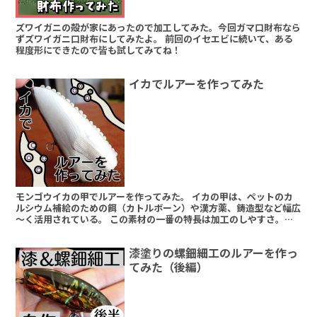
ズワイガニの殻が家にあったので加工してみた。今回ガマ口財布なら
ずズワイガニ口財布にしてみたよ。 前回のイセエビに続いて、ある
程度形にできたので皆も試してみてね！
イカでルアーを作ってみた
モンゴウイカの甲でルアーを作ってみた。 イカの甲は、ペットのカ
ルシウム補給のための餌（カトルボーン）や漢方薬、鋳造型など幅広
～く活用されている。 この素材の一番の特長は加工のしやすさ。言
い換えれば脆さでもあるが、加工後に補強すればそのあたりの懸念は
クリアできるだろう。とりあえずルアーを作ってみよう！
漆塗りの螺鈿細工のルアーを作っ
てみた（後編）