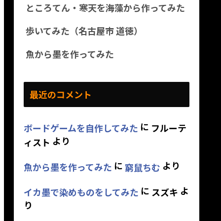
ところてん・寒天を海藻から作ってみた
歩いてみた（名古屋市 道徳）
魚から墨を作ってみた
最近のコメント
に
ボードゲームを自作してみた
フルーテ
より
ィスト
に
より
魚から墨を作ってみた
窮鼠ちむ
に
よ
イカ墨で染めものをしてみた
スズキ
り